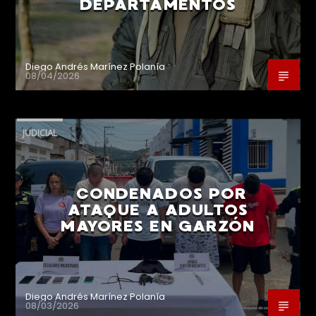
DEPARTAMENTOS
Diego Andrés Marínez Polanía
08/04/2026
JUDICIAL
CONDENADOS POR
ATAQUE A ADULTOS
MAYORES EN GARZÓN
Diego Andrés Marínez Polanía
08/03/2026