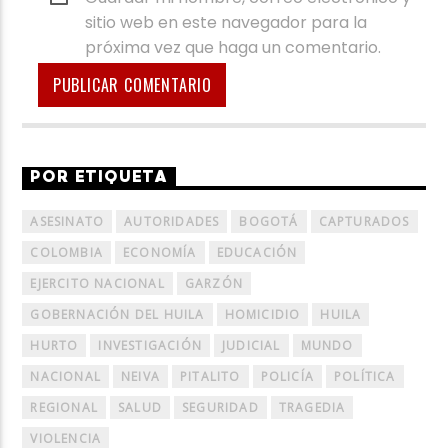
sitio web en este navegador para la
próxima vez que haga un comentario.
POR ETIQUETA
ASESINATO
AUTORIDADES
BOGOTÁ
CAPTURADOS
COLOMBIA
ECONOMÍA
EDUCACIÓN
EJERCITO NACIONAL
GARZÓN
GOBERNACIÓN DEL HUILA
HOMICIDIO
HUILA
HURTO
INVESTIGACIÓN
JUDICIAL
MUNDO
NACIONAL
NEIVA
PITALITO
POLICÍA
POLÍTICA
REGIONAL
SALUD
SEGURIDAD
TRAGEDIA
VIOLENCIA