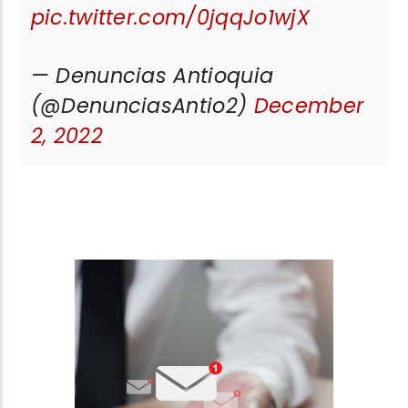
pic.twitter.com/0jqqJo1wjX
— Denuncias Antioquia
(@DenunciasAntio2)
December
2, 2022