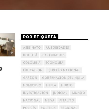
POR ETIQUETA
ASESINATO
AUTORIDADES
BOGOTÁ
CAPTURADOS
a
COLOMBIA
ECONOMÍA
o
EDUCACIÓN
EJERCITO NACIONAL
GARZÓN
GOBERNACIÓN DEL HUILA
HOMICIDIO
HUILA
HURTO
INVESTIGACIÓN
JUDICIAL
MUNDO
NACIONAL
NEIVA
PITALITO
POLICÍA
POLÍTICA
REGIONAL