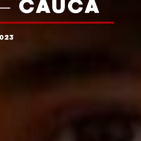
 – CAUCA
023