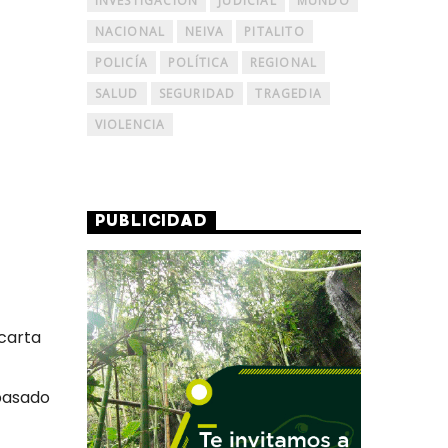
INVESTIGACIÓN
JUDICIAL
MUNDO
NACIONAL
NEIVA
PITALITO
POLICÍA
POLÍTICA
REGIONAL
SALUD
SEGURIDAD
TRAGEDIA
VIOLENCIA
PUBLICIDAD
 carta
 pasado