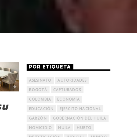
POR ETIQUETA
ASESINATO
AUTORIDADES
BOGOTÁ
CAPTURADOS
COLOMBIA
ECONOMÍA
su
EDUCACIÓN
EJERCITO NACIONAL
GARZÓN
GOBERNACIÓN DEL HUILA
HOMICIDIO
HUILA
HURTO