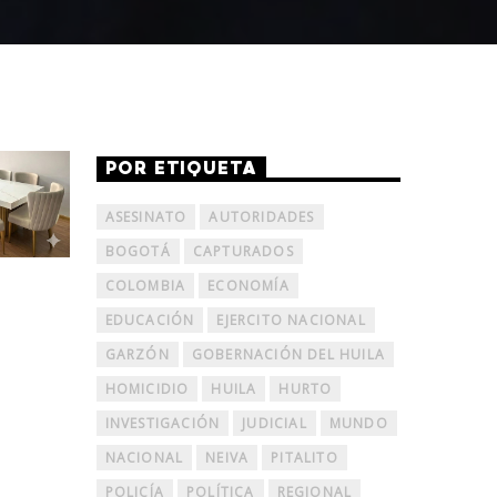
POR ETIQUETA
ASESINATO
AUTORIDADES
BOGOTÁ
CAPTURADOS
COLOMBIA
ECONOMÍA
EDUCACIÓN
EJERCITO NACIONAL
GARZÓN
GOBERNACIÓN DEL HUILA
HOMICIDIO
HUILA
HURTO
INVESTIGACIÓN
JUDICIAL
MUNDO
NACIONAL
NEIVA
PITALITO
POLICÍA
POLÍTICA
REGIONAL