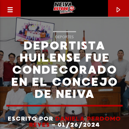
DEPORTES
DEPORTISTA
HUILENSE FUE
CONDECORADO
EN EL CONCEJO
DE NEIVA
CANCIÓN ACTUAL
TÍTULO
ESCRITO POR
DANIELA PERDOMO
REYES
- 01/26/2024
ARTISTA