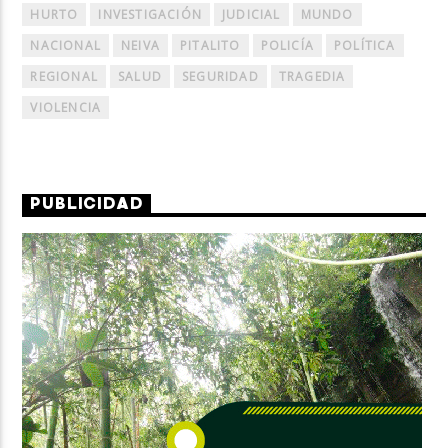
HURTO
INVESTIGACIÓN
JUDICIAL
MUNDO
NACIONAL
NEIVA
PITALITO
POLICÍA
POLÍTICA
REGIONAL
SALUD
SEGURIDAD
TRAGEDIA
VIOLENCIA
PUBLICIDAD