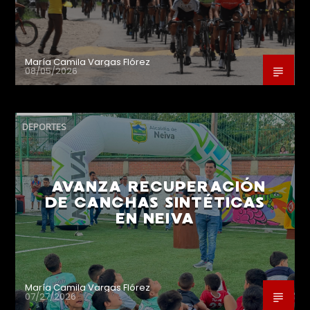
María Camila Vargas Flórez
08/05/2026
DEPORTES
AVANZA RECUPERACIÓN
DE CANCHAS SINTÉTICAS
EN NEIVA
María Camila Vargas Flórez
07/27/2026