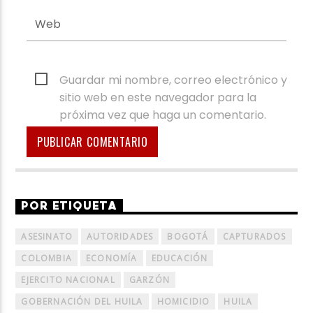
Guardar mi nombre, correo electrónico y
sitio web en este navegador para la
próxima vez que haga un comentario.
POR ETIQUETA
ASESINATO
AUTORIDADES
BOGOTÁ
CAPTURADOS
COLOMBIA
ECONOMÍA
EDUCACIÓN
EJERCITO NACIONAL
GARZÓN
GOBERNACIÓN DEL HUILA
HOMICIDIO
HUILA