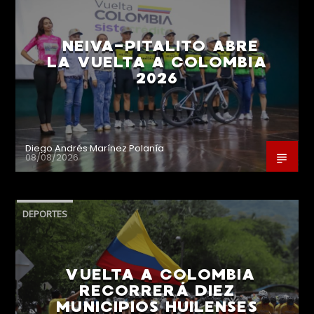
NEIVA-PITALITO ABRE
LA VUELTA A COLOMBIA
2026
Diego Andrés Marínez Polanía
08/08/2026
DEPORTES
VUELTA A COLOMBIA
RECORRERÁ DIEZ
MUNICIPIOS HUILENSES