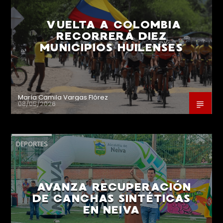
VUELTA A COLOMBIA
RECORRERÁ DIEZ
MUNICIPIOS HUILENSES
María Camila Vargas Flórez
08/05/2026
DEPORTES
AVANZA RECUPERACIÓN
DE CANCHAS SINTÉTICAS
EN NEIVA