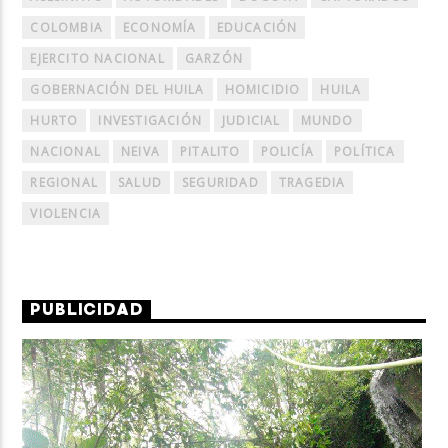
COLOMBIA
ECONOMÍA
EDUCACIÓN
EJERCITO NACIONAL
GARZÓN
GOBERNACIÓN DEL HUILA
HOMICIDIO
HUILA
HURTO
INVESTIGACIÓN
JUDICIAL
MUNDO
NACIONAL
NEIVA
PITALITO
POLICÍA
POLÍTICA
REGIONAL
SALUD
SEGURIDAD
TRAGEDIA
VIOLENCIA
PUBLICIDAD