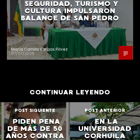
SEGURIDAD, TURISMO Y
CULTURA IMPULSARON
BALANCE DE SAN PEDRO
María Camila Vargas Flórez
07/07/2026
CONTINUAR LEYENDO
POST SIGUIENTE
POST ANTERIOR
PIDEN PENA
EN LA
DE MÁS DE 50
UNIVERSIDAD
AÑOS CONTRA
CORHUILA