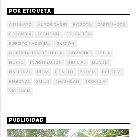
POR ETIQUETA
ASESINATO
AUTORIDADES
BOGOTÁ
CAPTURADOS
COLOMBIA
ECONOMÍA
EDUCACIÓN
EJERCITO NACIONAL
GARZÓN
GOBERNACIÓN DEL HUILA
HOMICIDIO
HUILA
HURTO
INVESTIGACIÓN
JUDICIAL
MUNDO
NACIONAL
NEIVA
PITALITO
POLICÍA
POLÍTICA
REGIONAL
SALUD
SEGURIDAD
TRAGEDIA
VIOLENCIA
PUBLICIDAD