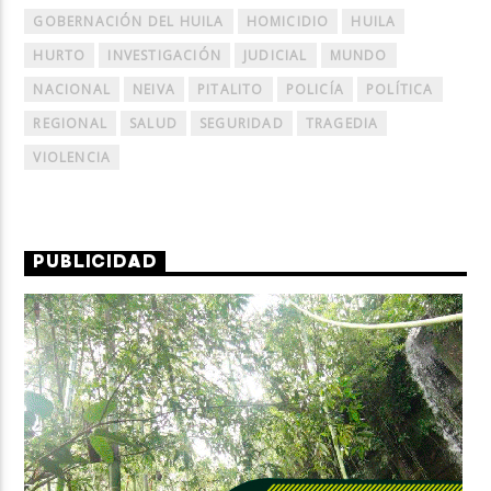
GOBERNACIÓN DEL HUILA
HOMICIDIO
HUILA
HURTO
INVESTIGACIÓN
JUDICIAL
MUNDO
NACIONAL
NEIVA
PITALITO
POLICÍA
POLÍTICA
REGIONAL
SALUD
SEGURIDAD
TRAGEDIA
VIOLENCIA
PUBLICIDAD