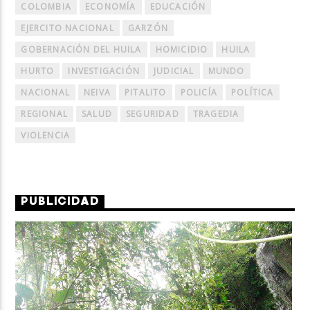
COLOMBIA
ECONOMÍA
EDUCACIÓN
EJERCITO NACIONAL
GARZÓN
GOBERNACIÓN DEL HUILA
HOMICIDIO
HUILA
HURTO
INVESTIGACIÓN
JUDICIAL
MUNDO
NACIONAL
NEIVA
PITALITO
POLICÍA
POLÍTICA
REGIONAL
SALUD
SEGURIDAD
TRAGEDIA
VIOLENCIA
PUBLICIDAD