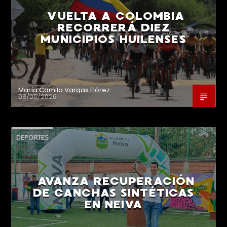
VUELTA A COLOMBIA
RECORRERÁ DIEZ
MUNICIPIOS HUILENSES
María Camila Vargas Flórez
08/05/2026
DEPORTES
AVANZA RECUPERACIÓN
DE CANCHAS SINTÉTICAS
EN NEIVA