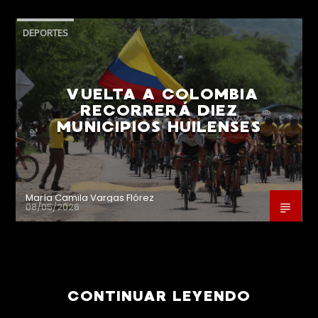
DEPORTES
VUELTA A COLOMBIA
RECORRERÁ DIEZ
MUNICIPIOS HUILENSES
María Camila Vargas Flórez
08/05/2026
CONTINUAR LEYENDO