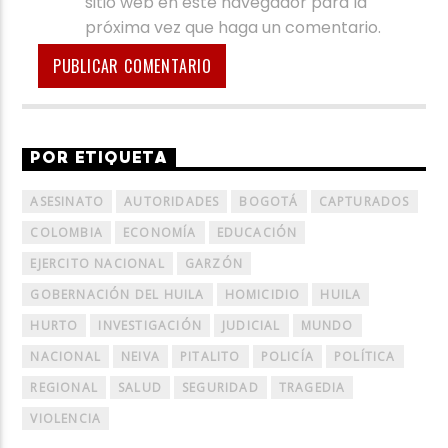
sitio web en este navegador para la
próxima vez que haga un comentario.
POR ETIQUETA
ASESINATO
AUTORIDADES
BOGOTÁ
CAPTURADOS
COLOMBIA
ECONOMÍA
EDUCACIÓN
EJERCITO NACIONAL
GARZÓN
GOBERNACIÓN DEL HUILA
HOMICIDIO
HUILA
HURTO
INVESTIGACIÓN
JUDICIAL
MUNDO
NACIONAL
NEIVA
PITALITO
POLICÍA
POLÍTICA
REGIONAL
SALUD
SEGURIDAD
TRAGEDIA
VIOLENCIA