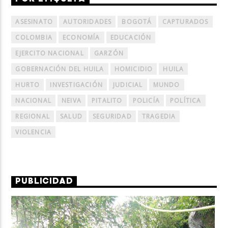
ASESINATO
AUTORIDADES
BOGOTÁ
CAPTURADOS
COLOMBIA
ECONOMÍA
EDUCACIÓN
EJERCITO NACIONAL
GARZÓN
GOBERNACIÓN DEL HUILA
HOMICIDIO
HUILA
HURTO
INVESTIGACIÓN
JUDICIAL
MUNDO
NACIONAL
NEIVA
PITALITO
POLICÍA
POLÍTICA
REGIONAL
SALUD
SEGURIDAD
TRAGEDIA
VIOLENCIA
PUBLICIDAD