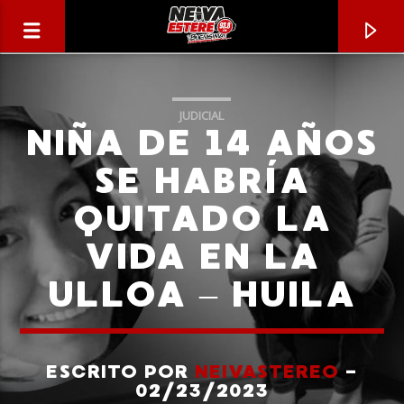
JUDICIAL
NIÑA DE 14 AÑOS
SE HABRÍA
QUITADO LA
VIDA EN LA
ULLOA – HUILA
CANCIÓN ACTUAL
TÍTULO
ESCRITO POR
NEIVASTEREO
-
02/23/2023
ARTISTA