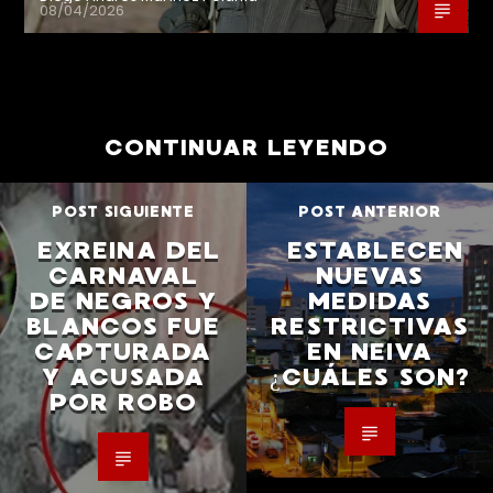
08/04/2026
CONTINUAR LEYENDO
POST SIGUIENTE
POST ANTERIOR
EXREINA DEL
ESTABLECEN
CARNAVAL
NUEVAS
DE NEGROS Y
MEDIDAS
BLANCOS FUE
RESTRICTIVAS
CAPTURADA
EN NEIVA
Y ACUSADA
¿CUÁLES SON?
POR ROBO