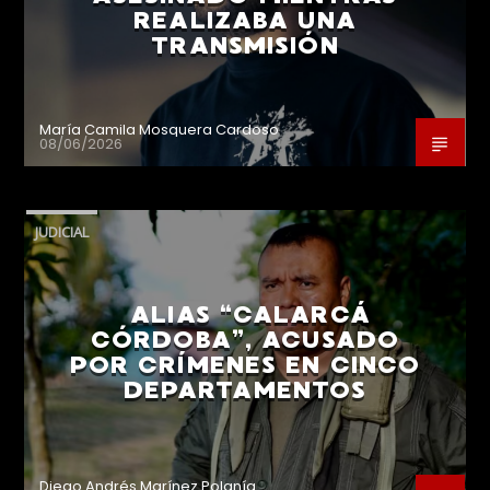
REALIZABA UNA
TRANSMISIÓN
María Camila Mosquera Cardoso
08/06/2026
JUDICIAL
ALIAS “CALARCÁ
CÓRDOBA”, ACUSADO
POR CRÍMENES EN CINCO
DEPARTAMENTOS
Diego Andrés Marínez Polanía