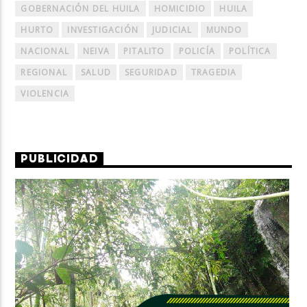
GOBERNACIÓN DEL HUILA
HOMICIDIO
HUILA
HURTO
INVESTIGACIÓN
JUDICIAL
MUNDO
NACIONAL
NEIVA
PITALITO
POLICÍA
POLÍTICA
REGIONAL
SALUD
SEGURIDAD
TRAGEDIA
VIOLENCIA
PUBLICIDAD