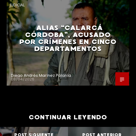
JUDICIAL
ALIAS “CALARCÁ
CÓRDOBA”, ACUSADO
POR CRÍMENES EN CINCO
DEPARTAMENTOS
Diego Andrés Marínez Polanía
08/04/2026
CONTINUAR LEYENDO
POST SIGUIENTE
POST ANTERIOR