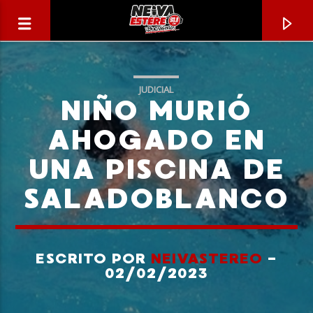
JUDICIAL
NIÑO MURIÓ
AHOGADO EN
UNA PISCINA DE
SALADOBLANCO
ESCRITO POR
NEIVASTEREO
-
CANCIÓN ACTUAL
02/02/2023
TÍTULO
ARTISTA