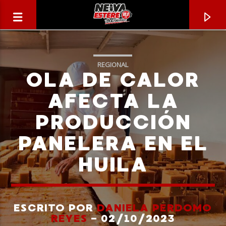
REGIONAL
OLA DE CALOR
AFECTA LA
PRODUCCIÓN
PANELERA EN EL
HUILA
CANCIÓN ACTUAL
TÍTULO
ESCRITO POR
DANIELA PERDOMO
REYES
- 02/10/2023
ARTISTA