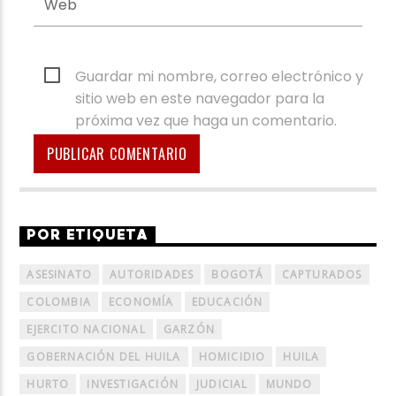
Guardar mi nombre, correo electrónico y
sitio web en este navegador para la
próxima vez que haga un comentario.
POR ETIQUETA
ASESINATO
AUTORIDADES
BOGOTÁ
CAPTURADOS
COLOMBIA
ECONOMÍA
EDUCACIÓN
EJERCITO NACIONAL
GARZÓN
GOBERNACIÓN DEL HUILA
HOMICIDIO
HUILA
HURTO
INVESTIGACIÓN
JUDICIAL
MUNDO