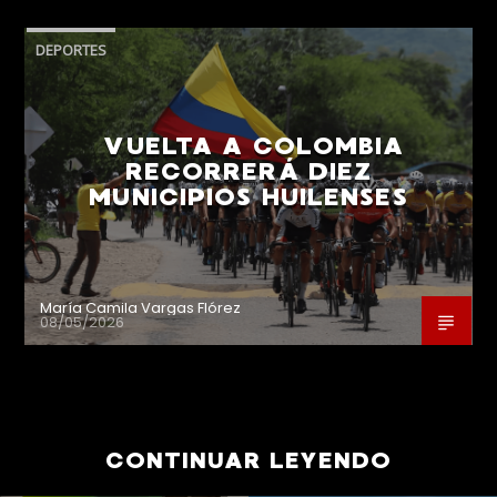
DEPORTES
VUELTA A COLOMBIA
RECORRERÁ DIEZ
MUNICIPIOS HUILENSES
María Camila Vargas Flórez
08/05/2026
CONTINUAR LEYENDO