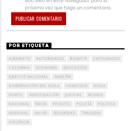
sitio web en este navegador para la
próxima vez que haga un comentario.
POR ETIQUETA
ASESINATO
AUTORIDADES
BOGOTÁ
CAPTURADOS
COLOMBIA
ECONOMÍA
EDUCACIÓN
EJERCITO NACIONAL
GARZÓN
GOBERNACIÓN DEL HUILA
HOMICIDIO
HUILA
HURTO
INVESTIGACIÓN
JUDICIAL
MUNDO
NACIONAL
NEIVA
PITALITO
POLICÍA
POLÍTICA
REGIONAL
SALUD
SEGURIDAD
TRAGEDIA
VIOLENCIA