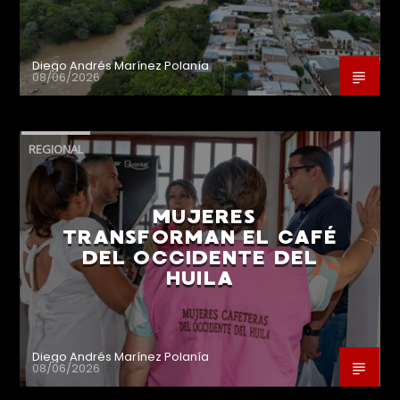
Diego Andrés Marínez Polanía
08/06/2026
REGIONAL
MUJERES
TRANSFORMAN EL CAFÉ
DEL OCCIDENTE DEL
HUILA
Diego Andrés Marínez Polanía
08/06/2026