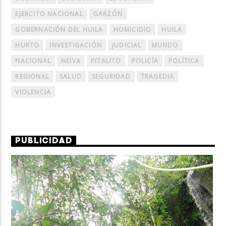
EJERCITO NACIONAL
GARZÓN
GOBERNACIÓN DEL HUILA
HOMICIDIO
HUILA
HURTO
INVESTIGACIÓN
JUDICIAL
MUNDO
NACIONAL
NEIVA
PITALITO
POLICÍA
POLÍTICA
REGIONAL
SALUD
SEGURIDAD
TRAGEDIA
VIOLENCIA
PUBLICIDAD