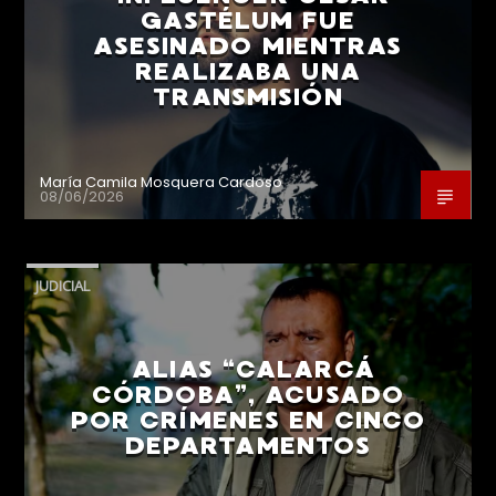
GASTÉLUM FUE
ASESINADO MIENTRAS
REALIZABA UNA
TRANSMISIÓN
María Camila Mosquera Cardoso
08/06/2026
JUDICIAL
ALIAS “CALARCÁ
CÓRDOBA”, ACUSADO
POR CRÍMENES EN CINCO
DEPARTAMENTOS