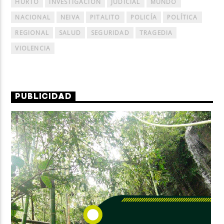
HURTO
INVESTIGACIÓN
JUDICIAL
MUNDO
NACIONAL
NEIVA
PITALITO
POLICÍA
POLÍTICA
REGIONAL
SALUD
SEGURIDAD
TRAGEDIA
VIOLENCIA
PUBLICIDAD