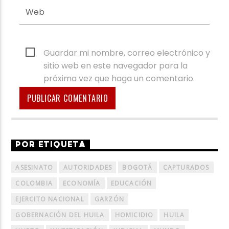
Guardar mi nombre, correo electrónico y
sitio web en este navegador para la
próxima vez que haga un comentario.
POR ETIQUETA
ASESINATO
AUTORIDADES
BOGOTÁ
CAPTURADOS
COLOMBIA
ECONOMÍA
EDUCACIÓN
EJERCITO NACIONAL
GARZÓN
GOBERNACIÓN DEL HUILA
HOMICIDIO
HUILA