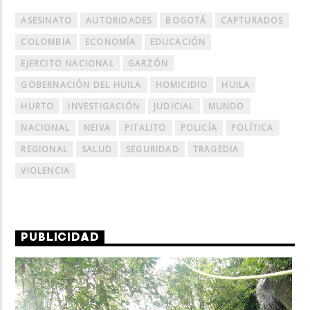
ASESINATO
AUTORIDADES
BOGOTÁ
CAPTURADOS
COLOMBIA
ECONOMÍA
EDUCACIÓN
EJERCITO NACIONAL
GARZÓN
GOBERNACIÓN DEL HUILA
HOMICIDIO
HUILA
HURTO
INVESTIGACIÓN
JUDICIAL
MUNDO
NACIONAL
NEIVA
PITALITO
POLICÍA
POLÍTICA
REGIONAL
SALUD
SEGURIDAD
TRAGEDIA
VIOLENCIA
PUBLICIDAD