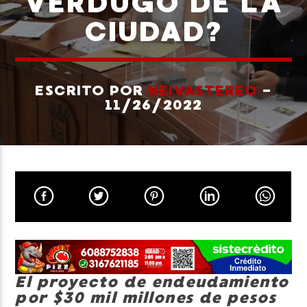
VERDUGO DE LA
CIUDAD?
ESCRITO POR
NEIVASTEREO
-
Neiva Estereo
11/26/2022
El proyecto de endeudamiento
por $30 mil millones de pesos