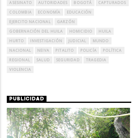
ASESINATO
AUTORIDADES
BOGOTÁ
CAPTURADOS
COLOMBIA
ECONOMÍA
EDUCACIÓN
EJERCITO NACIONAL
GARZÓN
GOBERNACIÓN DEL HUILA
HOMICIDIO
HUILA
HURTO
INVESTIGACIÓN
JUDICIAL
MUNDO
NACIONAL
NEIVA
PITALITO
POLICÍA
POLÍTICA
REGIONAL
SALUD
SEGURIDAD
TRAGEDIA
VIOLENCIA
PUBLICIDAD