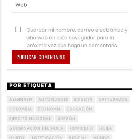
Guardar mi nombre, correo electrónico y
sitio web en este navegador para la
próxima vez que haga un comentario.
POR ETIQUETA
ASESINATO
AUTORIDADES
BOGOTÁ
CAPTURADOS
COLOMBIA
ECONOMÍA
EDUCACIÓN
EJERCITO NACIONAL
GARZÓN
GOBERNACIÓN DEL HUILA
HOMICIDIO
HUILA
HURTO
INVESTIGACIÓN
JUDICIAL
MUNDO