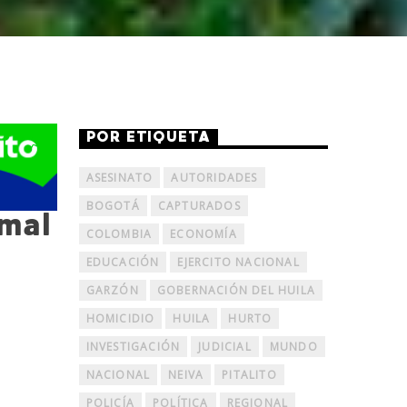
POR ETIQUETA
ASESINATO
AUTORIDADES
BOGOTÁ
CAPTURADOS
mal
COLOMBIA
ECONOMÍA
EDUCACIÓN
EJERCITO NACIONAL
GARZÓN
GOBERNACIÓN DEL HUILA
HOMICIDIO
HUILA
HURTO
INVESTIGACIÓN
JUDICIAL
MUNDO
NACIONAL
NEIVA
PITALITO
POLICÍA
POLÍTICA
REGIONAL