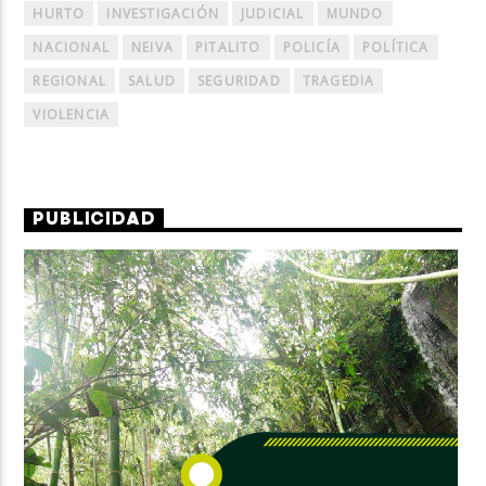
HURTO
INVESTIGACIÓN
JUDICIAL
MUNDO
NACIONAL
NEIVA
PITALITO
POLICÍA
POLÍTICA
REGIONAL
SALUD
SEGURIDAD
TRAGEDIA
VIOLENCIA
PUBLICIDAD