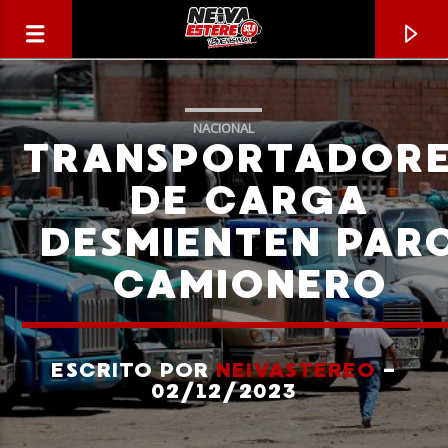
NACIONAL
TRANSPORTADOR
DE CARGA
DESMIENTEN PAR
CAMIONERO
ESCRITO POR
NEIVASTEREO
-
CANCIÓN ACTUAL
02/12/2023
TÍTULO
ARTISTA