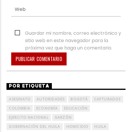
Guardar mi nombre, correo electrónico y
sitio web en este navegador para la
próxima vez que haga un comentario.
POR ETIQUETA
ASESINATO
AUTORIDADES
BOGOTÁ
CAPTURADOS
COLOMBIA
ECONOMÍA
EDUCACIÓN
EJERCITO NACIONAL
GARZÓN
GOBERNACIÓN DEL HUILA
HOMICIDIO
HUILA