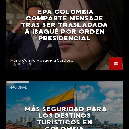
EPA COLOMBIA
COMPARTE MENSAJE
TRAS SER TRASLADADA
A IBAGUÉ POR ORDEN
PRESIDENCIAL
María Camila Mosquera Cardoso
08/08/2026
NACIONAL
MÁS SEGURIDAD PARA
LOS DESTINOS
TURÍSTICOS EN
COLOMBIA