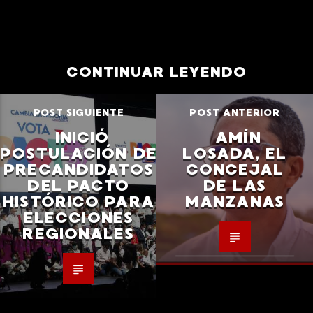
CONTINUAR LEYENDO
POST SIGUIENTE
POST ANTERIOR
INICIÓ
AMÍN
POSTULACIÓN DE
LOSADA, EL
PRECANDIDATOS
CONCEJAL
DEL PACTO
DE LAS
HISTÓRICO PARA
MANZANAS
ELECCIONES
REGIONALES