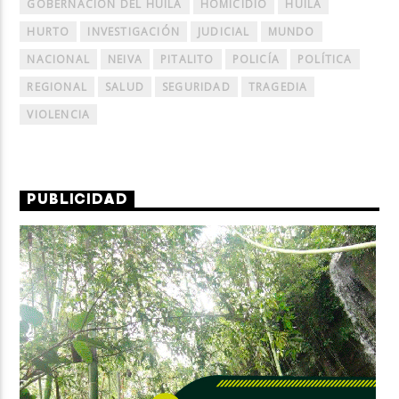
GOBERNACIÓN DEL HUILA
HOMICIDIO
HUILA
HURTO
INVESTIGACIÓN
JUDICIAL
MUNDO
NACIONAL
NEIVA
PITALITO
POLICÍA
POLÍTICA
REGIONAL
SALUD
SEGURIDAD
TRAGEDIA
VIOLENCIA
PUBLICIDAD