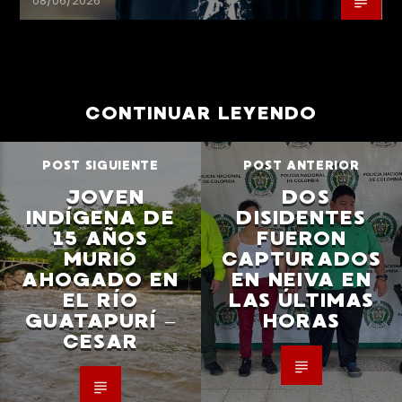
08/06/2026
CONTINUAR LEYENDO
POST SIGUIENTE
POST ANTERIOR
JOVEN
DOS
INDÍGENA DE
DISIDENTES
15 AÑOS
FUERON
MURIÓ
CAPTURADOS
AHOGADO EN
EN NEIVA EN
EL RÍO
LAS ÚLTIMAS
GUATAPURÍ –
HORAS
CESAR