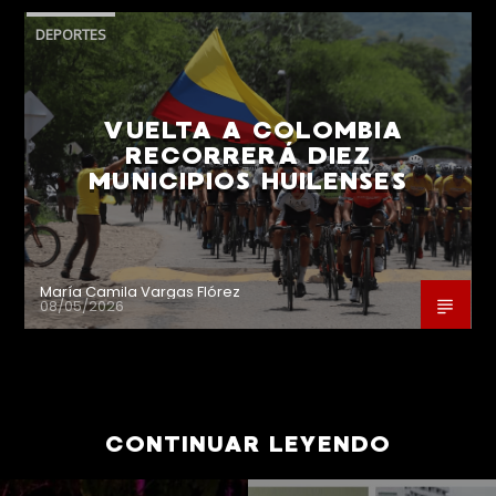
DEPORTES
VUELTA A COLOMBIA
RECORRERÁ DIEZ
MUNICIPIOS HUILENSES
María Camila Vargas Flórez
08/05/2026
CONTINUAR LEYENDO