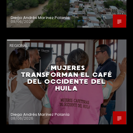
Diego Andrés Marínez Polanía
08/06/2026
REGIONAL
MUJERES
TRANSFORMAN EL CAFÉ
DEL OCCIDENTE DEL
HUILA
Diego Andrés Marínez Polanía
08/06/2026