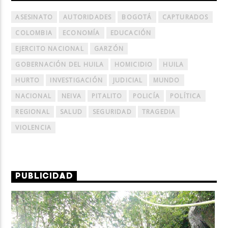
ASESINATO
AUTORIDADES
BOGOTÁ
CAPTURADOS
COLOMBIA
ECONOMÍA
EDUCACIÓN
EJERCITO NACIONAL
GARZÓN
GOBERNACIÓN DEL HUILA
HOMICIDIO
HUILA
HURTO
INVESTIGACIÓN
JUDICIAL
MUNDO
NACIONAL
NEIVA
PITALITO
POLICÍA
POLÍTICA
REGIONAL
SALUD
SEGURIDAD
TRAGEDIA
VIOLENCIA
PUBLICIDAD