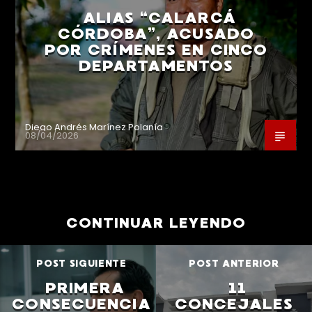
ALIAS “CALARCÁ
CÓRDOBA”, ACUSADO
POR CRÍMENES EN CINCO
DEPARTAMENTOS
Diego Andrés Marínez Polanía
08/04/2026
CONTINUAR LEYENDO
POST SIGUIENTE
POST ANTERIOR
PRIMERA
11
CONSECUENCIA
CONCEJALES