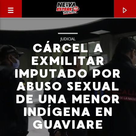
JUDICIAL
CÁRCEL A
EXMILITAR
IMPUTADO POR
ABUSO SEXUAL
DE UNA MENOR
INDÍGENA EN
CANCIÓN ACTUAL
GUAVIARE
TÍTULO
ARTISTA