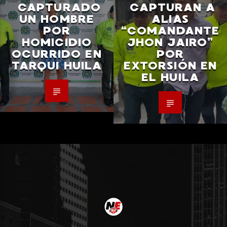
CAPTURADO
CAPTURAN A
UN HOMBRE
ALIAS
POR
“COMANDANTE
HOMICIDIO
JHON JAIRO”
OCURRIDO EN
POR
TARQUI HUILA
EXTORSIÓN EN
EL HUILA