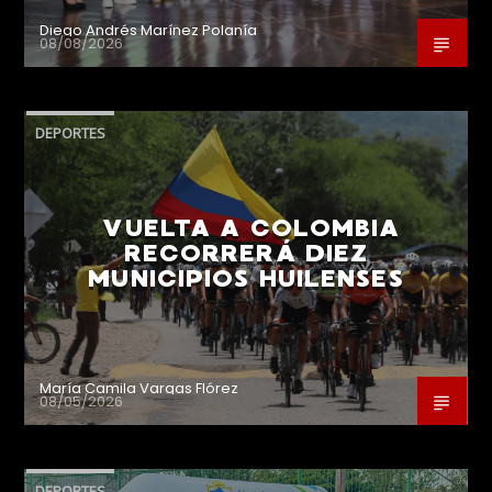
Diego Andrés Marínez Polanía
08/08/2026
DEPORTES
VUELTA A COLOMBIA
RECORRERÁ DIEZ
MUNICIPIOS HUILENSES
María Camila Vargas Flórez
08/05/2026
DEPORTES