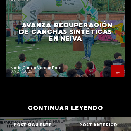
AVANZA RECUPERACIÓN
DE CANCHAS SINTÉTICAS
EN NEIVA
María Camila Vargas Flórez
07/27/2026
CONTINUAR LEYENDO
POST SIGUIENTE
POST ANTERIOR