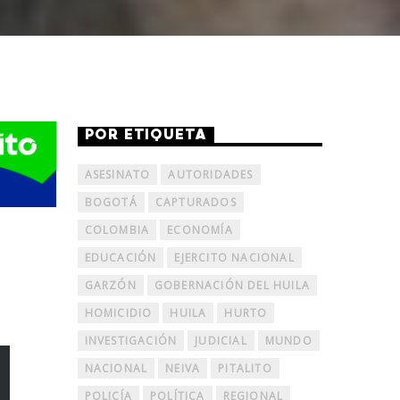
POR ETIQUETA
ASESINATO
AUTORIDADES
BOGOTÁ
CAPTURADOS
COLOMBIA
ECONOMÍA
EDUCACIÓN
EJERCITO NACIONAL
GARZÓN
GOBERNACIÓN DEL HUILA
HOMICIDIO
HUILA
HURTO
INVESTIGACIÓN
JUDICIAL
MUNDO
NACIONAL
NEIVA
PITALITO
POLICÍA
POLÍTICA
REGIONAL