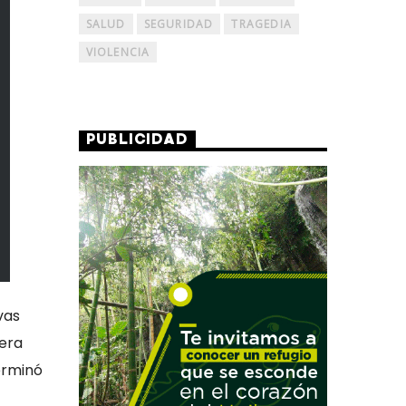
SALUD
SEGURIDAD
TRAGEDIA
VIOLENCIA
PUBLICIDAD
vas
era
erminó