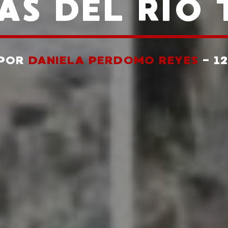
AS DEL RÍO 
 POR
DANIELA PERDOMO REYES
- 1