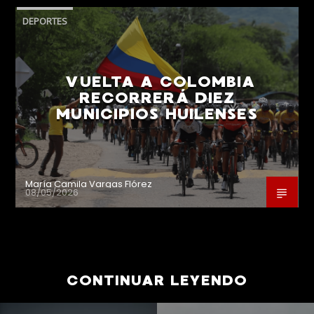
DEPORTES
VUELTA A COLOMBIA
RECORRERÁ DIEZ
MUNICIPIOS HUILENSES
María Camila Vargas Flórez
08/05/2026
CONTINUAR LEYENDO