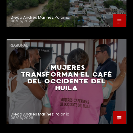
Diego Andrés Marínez Polanía
08/06/2026
REGIONAL
MUJERES
TRANSFORMAN EL CAFÉ
DEL OCCIDENTE DEL
HUILA
Diego Andrés Marínez Polanía
08/06/2026