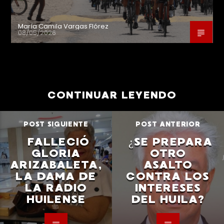
María Camila Vargas Flórez
08/05/2026
CONTINUAR LEYENDO
POST SIGUIENTE
POST ANTERIOR
FALLECIÓ
¿SE PREPARA
GLORIA
OTRO
ARIZABALETA,
ASALTO
LA DAMA DE
CONTRA LOS
LA RADIO
INTERESES
HUILENSE
DEL HUILA?