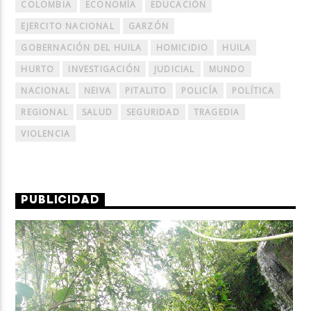
COLOMBIA
ECONOMÍA
EDUCACIÓN
EJERCITO NACIONAL
GARZÓN
GOBERNACIÓN DEL HUILA
HOMICIDIO
HUILA
HURTO
INVESTIGACIÓN
JUDICIAL
MUNDO
NACIONAL
NEIVA
PITALITO
POLICÍA
POLÍTICA
REGIONAL
SALUD
SEGURIDAD
TRAGEDIA
VIOLENCIA
PUBLICIDAD