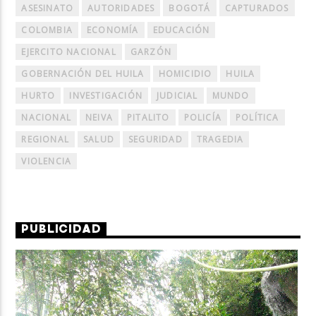
ASESINATO
AUTORIDADES
BOGOTÁ
CAPTURADOS
COLOMBIA
ECONOMÍA
EDUCACIÓN
EJERCITO NACIONAL
GARZÓN
GOBERNACIÓN DEL HUILA
HOMICIDIO
HUILA
HURTO
INVESTIGACIÓN
JUDICIAL
MUNDO
NACIONAL
NEIVA
PITALITO
POLICÍA
POLÍTICA
REGIONAL
SALUD
SEGURIDAD
TRAGEDIA
VIOLENCIA
PUBLICIDAD